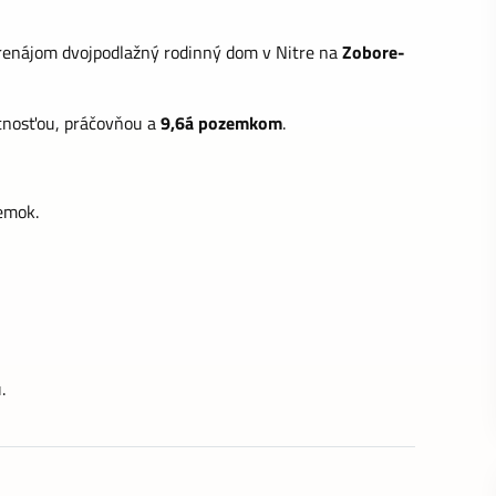
prenájom dvojpodlažný rodinný dom v Nitre na
Zobore-
tnosťou, práčovňou a
9,6á pozemkom
.
emok.
.