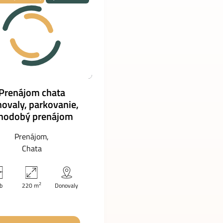
Prenájom chata
ovaly, parkovanie,
hodobý prenájom
Prenájom
Chata
2
zb
220 m
Donovaly