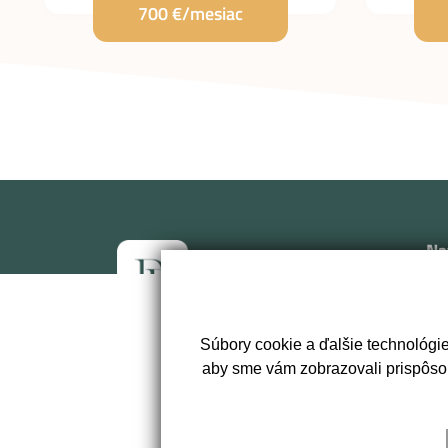
700 €/mesiac
Na
Úv
Neh
Súbory cookie a ďalšie technológi
Vlo
+421 903 447 906
aby sme vám zobrazovali prispôso
Mak
Kon