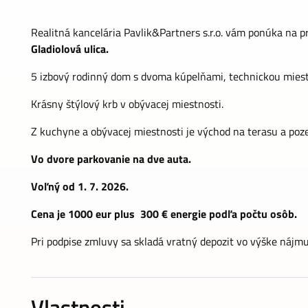
Realitná kancelária Pavlik&Partners s.r.o. vám ponúka na 
Gladiolová ulica.
5 izbový rodinný dom s dvoma kúpelňami, technickou mies
Krásny štýlový krb v obývacej miestnosti.
Z kuchyne a obývacej miestnosti je východ na terasu a poz
Vo dvore parkovanie na dve auta.
Voľný od 1. 7. 2026.
Cena je 1000 eur plus 300 € energie podľa počtu osôb.
Pri podpise zmluvy sa skladá vratný depozit vo výške nájmu
Vlastnosti