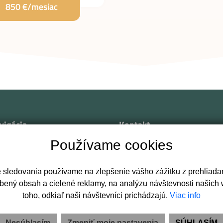
850 €/mesiac
vigácia
Kontakt
Používame cookies
od
Svätoplukovo námestie 2829
nuteľnosti
949 01 Nitra
e sledovania používame na zlepšenie vášho zážitku z prehliadan
žte ponuku / dopyt
+421 903 447 906
bený obsah a cielené reklamy, na analýzu návštevnosti našich
léri
kontakt@pavlikpartners.sk
toho, odkiaľ naši návštevníci prichádzajú.
Viac info
takt
Nesúhlasím
Zmeniť moje nastavenia
SÚHLASÍM