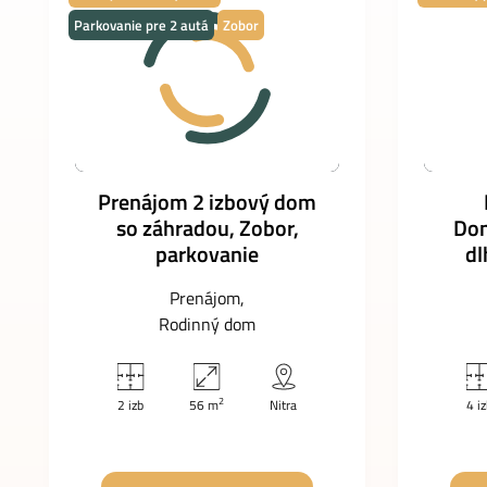
Parkovanie pre 2 autá
Zobor
Prenájom 2 izbový dom
so záhradou, Zobor,
Don
parkovanie
dl
Prenájom
Rodinný dom
2
2 izb
56 m
Nitra
4 i