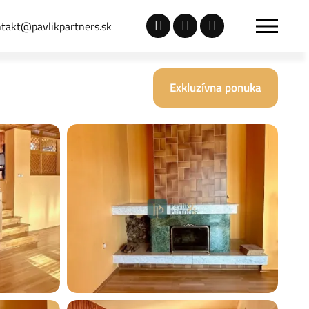
takt@pavlikpartners.sk
Exkluzívna ponuka