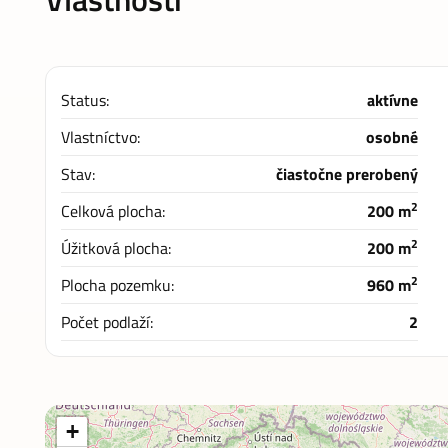
Status:
aktívne
Vlastníctvo:
osobné
Stav:
čiastočne prerobený
2
Celková plocha:
200 m
2
Úžitková plocha:
200 m
2
Plocha pozemku:
960 m
Počet podlaží:
2
+