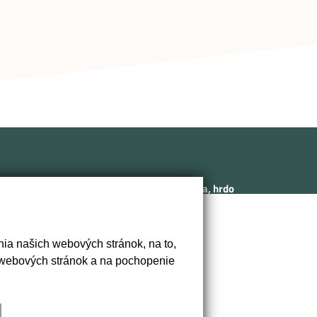
Sme rodinná realitná kancelária, hrdo
sídliaca v historickom srdci Nitry na
Svätoplukovom námestí. Naša
/1B,
kancelária odráža ducha a tradíciu
ia našich webových stránok, na to,
mesta, kde ponúkame prvotriedne
 webových stránok a na pochopenie
realitné služby s osobným prístupom.