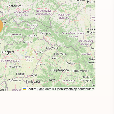
Leaflet
|
Map data ©
OpenStreetMap
contributors