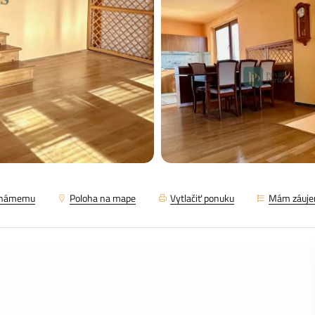
známemu
Poloha na mape
Vytlačiť ponuku
Mám záuj