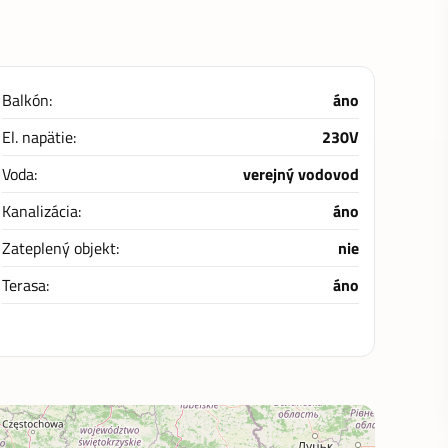
Balkón:
áno
El. napätie:
230V
Voda:
verejný vodovod
Kanalizácia:
áno
Zateplený objekt:
nie
Terasa:
áno