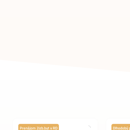
Prenájom 2izb.byt v RD
Dlhodobý 