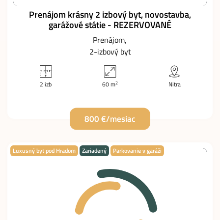
Prenájom krásny 2 izbový byt, novostavba,
garážové státie - REZERVOVANÉ
Prenájom
2-izbový byt
2
2 izb
60 m
Nitra
800 €/mesiac
Luxusný byt pod Hradom
Zariadený
Parkovanie v garáži