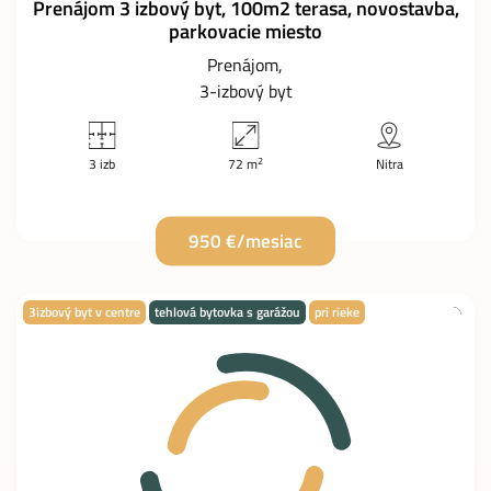
Prenájom 3 izbový byt, 100m2 terasa, novostavba,
parkovacie miesto
Prenájom
3-izbový byt
2
3 izb
72 m
Nitra
950 €/mesiac
3izbový byt v centre
tehlová bytovka s garážou
pri rieke