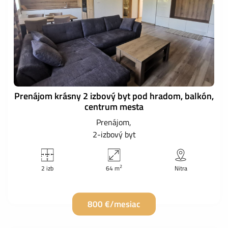
Prenájom krásny 2 izbový byt pod hradom, balkón,
centrum mesta
Prenájom
2-izbový byt
2
2 izb
64 m
Nitra
800 €/mesiac