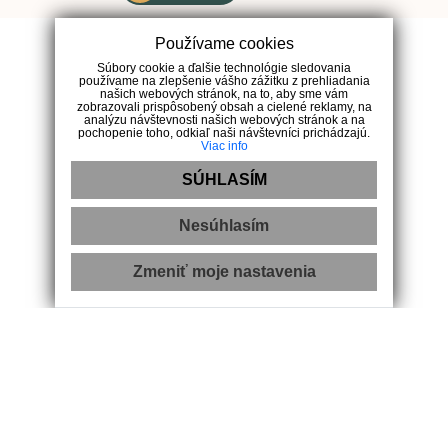
Používame cookies
Súbory cookie a ďalšie technológie sledovania
používame na zlepšenie vášho zážitku z prehliadania
našich webových stránok, na to, aby sme vám
zobrazovali prispôsobený obsah a cielené reklamy, na
analýzu návštevnosti našich webových stránok a na
pochopenie toho, odkiaľ naši návštevníci prichádzajú.
Viac info
SÚHLASÍM
+421 903 447 906
Nesúhlasím
Navigácia
Zmeniť moje nastavenia
Úvod
Nehnuteľnosti
Vložte ponuku / dopyt
Makléri
Kontakt