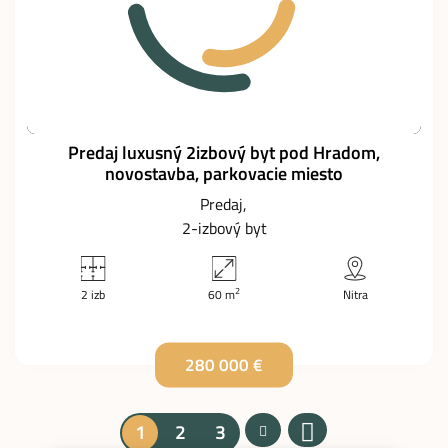
Predaj luxusný 2izbový byt pod Hradom,
novostavba, parkovacie miesto
Predaj
2-izbový byt
2
2 izb
60 m
Nitra
280 000 €
1
2
3