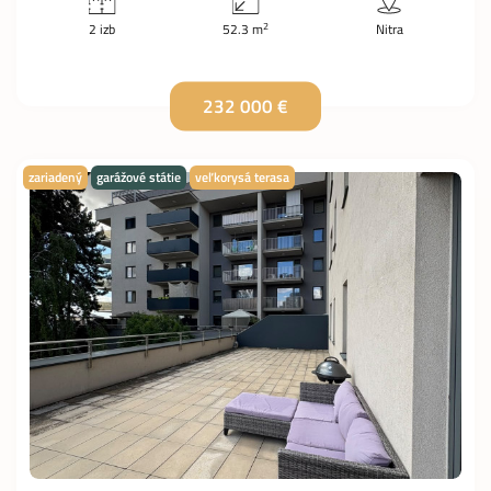
2
2 izb
52.3 m
Nitra
232 000 €
zariadený
garážové státie
veľkorysá terasa