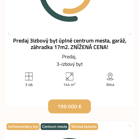
Predaj 3izbový byt úplné centrum mesta, garáž,
záhradka 17m2. ZNÍŽENÁ CENA!
Predaj
3-izbový byt
2
3 izb
144 m
Nitra
199 000 €
Veľkometrážny byt
Centrum mesta
Tehlová bytovka