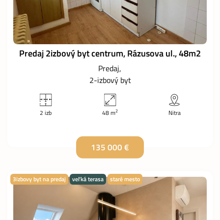
Predaj 2izbový byt centrum, Rázusova ul., 48m2
Predaj
2-izbový byt
2
2 izb
48 m
Nitra
135 000 €
3izbovy byt na predaj
veľká terasa
staré mesto