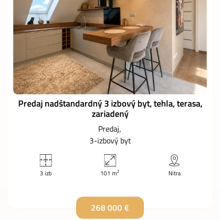
Predaj nadštandardný 3 izbový byt, tehla, terasa,
zariadený
Predaj
3-izbový byt
2
3 izb
101 m
Nitra
268 000 €