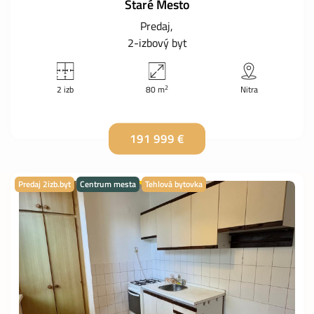
Staré Mesto
Predaj
2-izbový byt
2
2 izb
80 m
Nitra
191 999 €
Predaj 2izb.byt
Centrum mesta
Tehlová bytovka