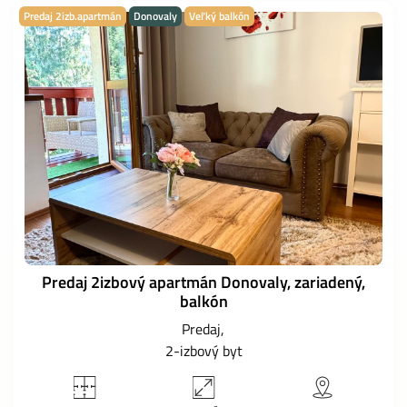
Predaj 2izb.apartmán
Donovaly
Veľký balkón
Predaj 2izbový apartmán Donovaly, zariadený,
balkón
Predaj
2-izbový byt