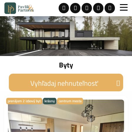
Byty
Vyhľadaj nehnuteľnosť
prenájom 2 izbový byt
krásny
centrum mesta