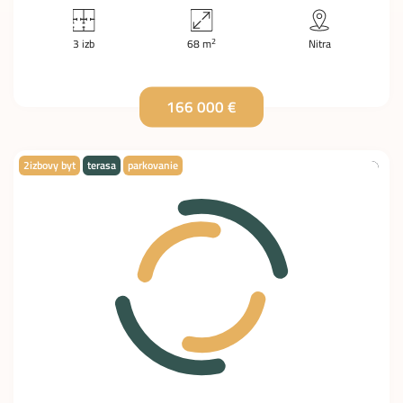
2
3 izb
68 m
Nitra
166 000 €
2izbovy byt
terasa
parkovanie