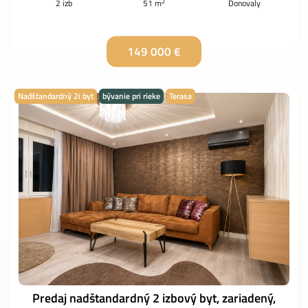
2
2 izb
51 m
Donovaly
149 000 €
Nadštandardný 2i byt
bývanie pri rieke
Terasa
Predaj nadštandardný 2 izbový byt, zariadený,