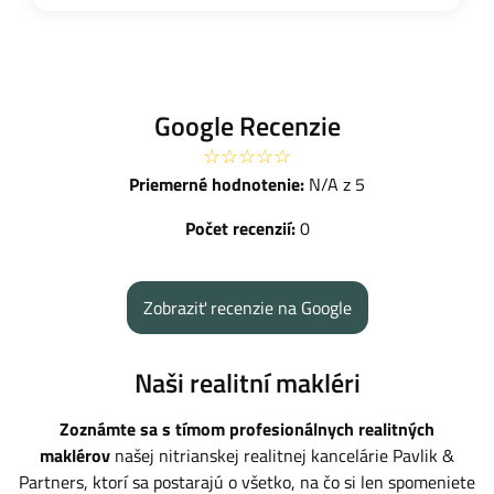
Google Recenzie
☆☆☆☆☆
Priemerné hodnotenie:
N/A z 5
Počet recenzií:
0
Zobraziť recenzie na Google
Naši realitní makléri
Zoznámte sa s tímom profesionálnych realitných
maklérov
našej nitrianskej realitnej kancelárie Pavlik &
Partners, ktorí sa postarajú o všetko, na čo si len spomeniete