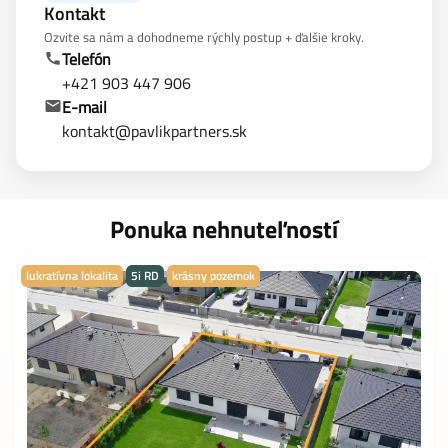
Kontakt
Ozvite sa nám a dohodneme rýchly postup + ďalšie kroky.
Telefón
+421 903 447 906
E-mail
kontakt@pavlikpartners.sk
Ponuka nehnuteľností
lukratívna lokalita
5i RD
krásny pozemok