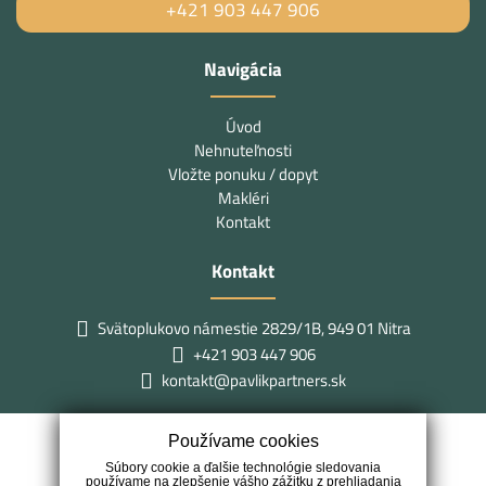
+421 903 447 906
Navigácia
Úvod
Nehnuteľnosti
Vložte ponuku / dopyt
Makléri
Kontakt
Kontakt
Svätoplukovo námestie 2829/1B, 949 01 Nitra
+421 903 447 906
kontakt@pavlikpartners.sk
Používame cookies
Súbory cookie a ďalšie technológie sledovania
používame na zlepšenie vášho zážitku z prehliadania