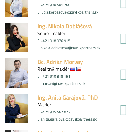
+421 908 481 260
lucia.korpasova@pavlikpartners.sk
Ing. Nikola Dobiášová
Senior maklér
+421 918 976 915
nikola.dobiasova@pavlikpartners.sk
Bc. Adrián Morvay
Realitný maklér
+421 910 818 151
morvay@pavlikpartners.sk
Ing. Anita Garajová, PhD
Maklér
+421 905 462 072
anita.garajova@pavlikpartners.sk