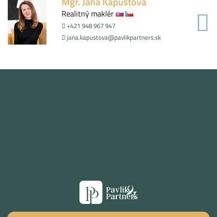
Mgr. Jana Kapustová
Realitný maklér
+421 948 967 947
jana.kapustova@pavlikpartners.sk