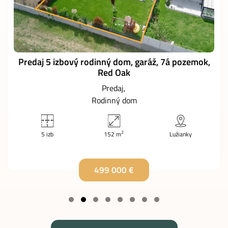
Predaj 5 izbový rodinný dom, garáž, 7á pozemok,
Red Oak
Predaj
Rodinný dom
2
5 izb
152 m
Lužianky
499 000 €