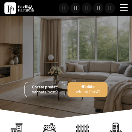
Hľadáte
Chcete predať
nehnuteľnosť?
nehnuteľnosť?