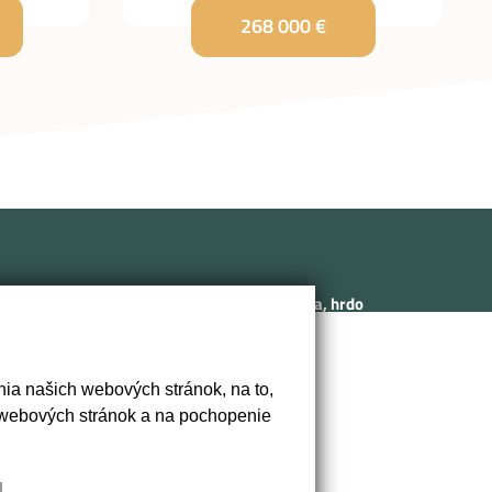
268 000 €
Sme rodinná realitná kancelária, hrdo
sídliaca v historickom srdci Nitry na
Svätoplukovom námestí. Naša
/1B,
kancelária odráža ducha a tradíciu
ia našich webových stránok, na to,
mesta, kde ponúkame prvotriedne
 webových stránok a na pochopenie
realitné služby s osobným prístupom.