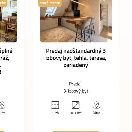
ieke
staré mesto
úplné
Predaj nadštandardný 3
ráž,
izbový byt, tehla, terasa,
.
zariadený
!
Predaj
3-izbový byt
2
itra
3 izb
101 m
Nitra