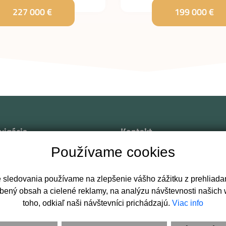
227 000 €
199 000 €
vigácia
Kontakt
Používame cookies
od
Svätoplukovo námestie 2829
nuteľnosti
949 01 Nitra
e sledovania používame na zlepšenie vášho zážitku z prehliadan
žte ponuku / dopyt
+421 903 447 906
bený obsah a cielené reklamy, na analýzu návštevnosti našich
léri
kontakt@pavlikpartners.sk
toho, odkiaľ naši návštevníci prichádzajú.
Viac info
takt