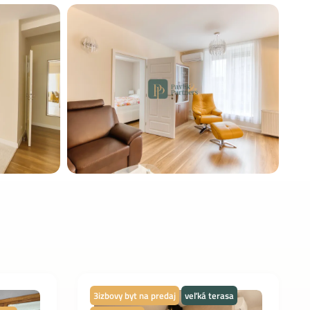
3izbovy byt na predaj
veľká terasa