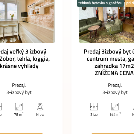
tehlová bytovka s garážou
pri r
daj veľký 3 izbový
Predaj 3izbový byt 
 Zobor, tehla, loggia,
centrum mesta, ga
krásne výhľady
záhradka 17m2
ZNÍŽENÁ CENA
Predaj
Predaj
3-izbový byt
3-izbový byt
2
2
zb
78 m
Nitra
3 izb
144 m
N