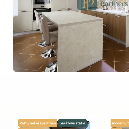
Pekný veľký apartman
Garážové státie
moderný z