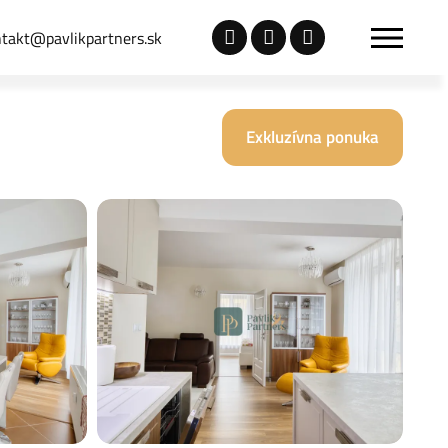
takt@pavlikpartners.sk
Exkluzívna ponuka