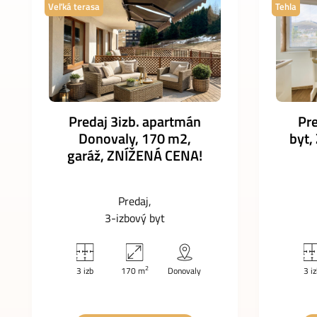
Veľká terasa
Tehla
Predaj 3izb. apartmán
Pre
Donovaly, 170 m2,
byt,
garáž, ZNÍŽENÁ CENA!
Predaj
3-izbový byt
2
3 izb
170 m
Donovaly
3 i