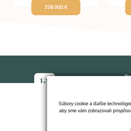
258 000 €
Na
Úv
Neh
Súbory cookie a ďalšie technológi
Vlo
+421 903 447 906
aby sme vám zobrazovali prispôso
Mak
Kon