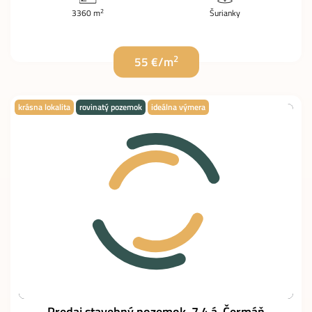
2
3360 m
Šurianky
2
55 €/m
krásna lokalita
rovinatý pozemok
ideálna výmera
Predaj stavebný pozemok, 7,4 á, Čermáň