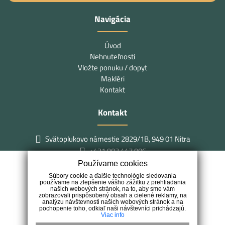
Navigácia
Úvod
Nehnuteľnosti
Vložte ponuku / dopyt
Makléri
Kontakt
Kontakt
Svätoplukovo námestie 2829/1B, 949 01 Nitra
+421 903 447 906
kontakt@pavlikpartners.sk
Používame cookies
Súbory cookie a ďalšie technológie sledovania
používame na zlepšenie vášho zážitku z prehliadania
našich webových stránok, na to, aby sme vám
zobrazovali prispôsobený obsah a cielené reklamy, na
analýzu návštevnosti našich webových stránok a na
pochopenie toho, odkiaľ naši návštevníci prichádzajú.
Viac info
Sme rodinná realitná kancelária, hrdo sídliaca v historickom