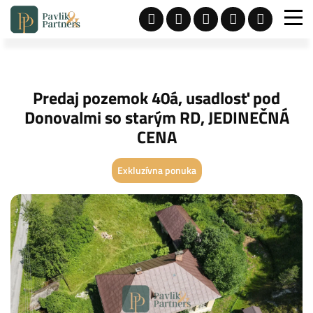
Predaj pozemok 40á, usadlosť pod
Donovalmi so starým RD, JEDINEČNÁ
CENA
Exkluzívna ponuka