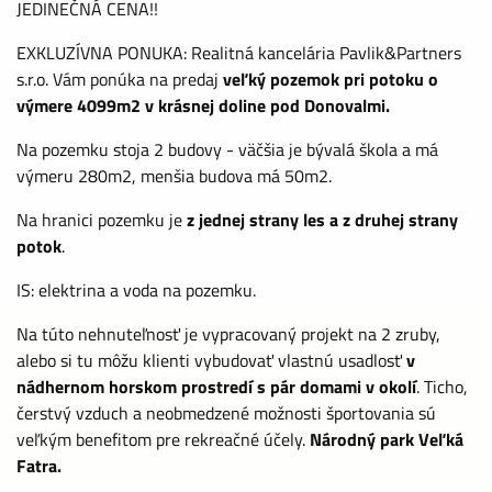
JEDINEČNÁ CENA!!
EXKLUZÍVNA PONUKA: Realitná kancelária Pavlik&Partners
s.r.o. Vám ponúka na predaj
veľký pozemok pri potoku o
výmere 4099m2 v krásnej doline pod Donovalmi.
Na pozemku stoja 2 budovy - väčšia je bývalá škola a má
výmeru 280m2, menšia budova má 50m2.
Na hranici pozemku je
z jednej strany les a z druhej strany
potok
.
IS: elektrina a voda na pozemku.
Na túto nehnuteľnosť je vypracovaný projekt na 2 zruby,
alebo si tu môžu klienti vybudovať vlastnú usadlosť
v
nádhernom horskom prostredí s pár domami v okolí
. Ticho,
čerstvý vzduch a neobmedzené možnosti športovania sú
veľkým benefitom pre rekreačné účely.
Národný park Veľká
Fatra.