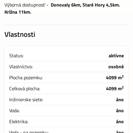
Výborná dostupnosť -
Donovaly 6km, Staré Hory 4,5km.
Krížna 11km.
Vlastnosti
Status:
aktívne
Vlastníctvo:
osobné
2
Plocha pozemku:
4099 m
2
Celková plocha:
4099 m
Inžinierske siete:
áno
Voda:
áno
Elektrika:
áno
Voda - na pozemku:
áno