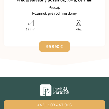
Predaj
Pozemok pre rodinné domy
2
741 m
Nitra
99 990 €
+421 903 447 906