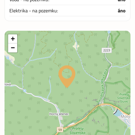
Elektrika - na pozemku:
áno
+
−