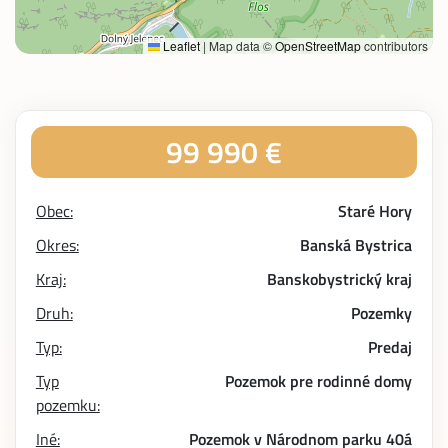
Leaflet
|
Map data ©
OpenStreetMap
contributors
99 990 €
Obec:
Staré Hory
Okres:
Banská Bystrica
Kraj:
Banskobystrický kraj
Druh:
Pozemky
Typ:
Predaj
Typ
Pozemok pre rodinné domy
pozemku:
Iné:
Pozemok v Národnom parku
40á