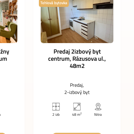
Tehlová bytovka
ážny
Predaj 2izbový byt
rum
centrum, Rázusova ul.,
48m2
Predaj
2-izbový byt
2
a
2 izb
48 m
Nitra