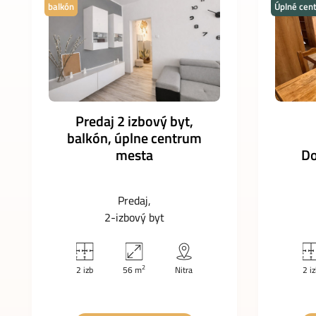
balkón
Úplné cen
Predaj 2 izbový byt,
balkón, úplne centrum
mesta
Do
Predaj
2-izbový byt
2
2 izb
56 m
Nitra
2 i