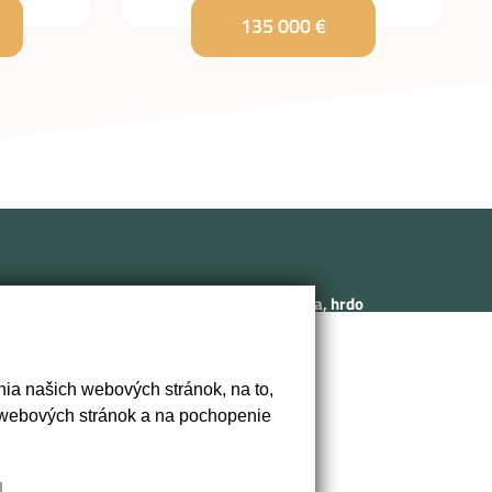
135 000 €
Sme rodinná realitná kancelária, hrdo
sídliaca v historickom srdci Nitry na
Svätoplukovom námestí. Naša
/1B,
kancelária odráža ducha a tradíciu
ia našich webových stránok, na to,
mesta, kde ponúkame prvotriedne
 webových stránok a na pochopenie
realitné služby s osobným prístupom.