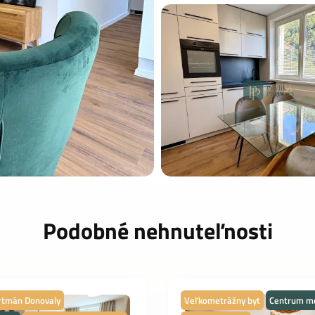
Podobné nehnuteľnosti
rtmán Donovaly
Veľkometrážny byt
Centrum m