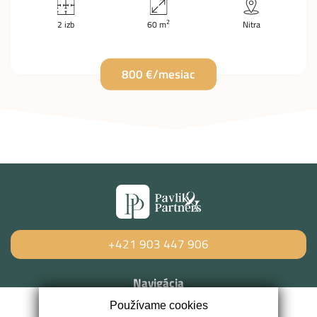
2
2 izb
60 m
Nitra
800 €/mesiac
+421 903 447 906
Navigácia
Používame cookies