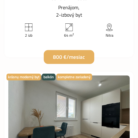
Prenájom
2-izbový byt
2
2 izb
64 m
Nitra
800 €/mesiac
krásny moderný byt
balkón
kompletne zariadený