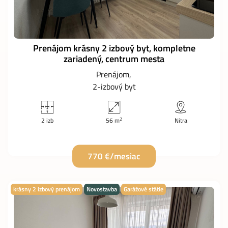
Prenájom krásny 2 izbový byt, kompletne
zariadený, centrum mesta
Prenájom
2-izbový byt
2
2 izb
56 m
Nitra
770 €/mesiac
krásny 2 izbový prenájom
Novostavba
Garážové státie