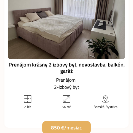
Prenájom krásny 2 izbový byt, novostavba, balkón,
garáž
Prenájom
2-izbový byt
2
2 izb
54 m
Banská Bystrica
850 €/mesiac