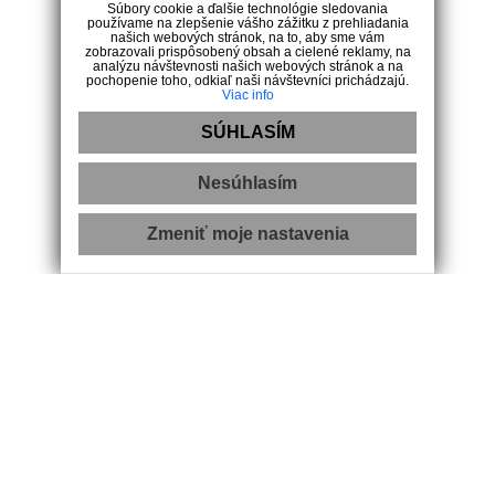
Úvod
Súbory cookie a ďalšie technológie sledovania
používame na zlepšenie vášho zážitku z prehliadania
Nehnuteľnosti
našich webových stránok, na to, aby sme vám
Vložte ponuku / dopyt
zobrazovali prispôsobený obsah a cielené reklamy, na
analýzu návštevnosti našich webových stránok a na
Makléri
pochopenie toho, odkiaľ naši návštevníci prichádzajú.
Viac info
Kontakt
SÚHLASÍM
Kontakt
Nesúhlasím
Svätoplukovo námestie 2829/1B, 949 01 Nitra
+421 903 447 906
Zmeniť moje nastavenia
kontakt@pavlikpartners.sk
Sme rodinná realitná kancelária, hrdo sídliaca v historickom
srdci Nitry na Svätoplukovom námestí. Naša kancelária odráža
ducha a tradíciu mesta, kde ponúkame prvotriedne realitné
služby s osobným prístupom.